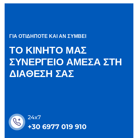
ΓΙΑ ΟΤΙΔΗΠΟΤΕ ΚΑΙ ΑΝ ΣΥΜΒΕΙ
Τ
Ο
Κ
Ι
Ν
Η
Τ
Ο
Μ
Α
Σ
Σ
Υ
Ν
Ε
Ρ
Γ
Ε
Ι
Ο
Α
Μ
Ε
Σ
Α
Σ
Τ
Η
Δ
Ι
Α
Θ
Ε
Σ
Η
Σ
Α
Σ
24x7
+30 6977 019 910