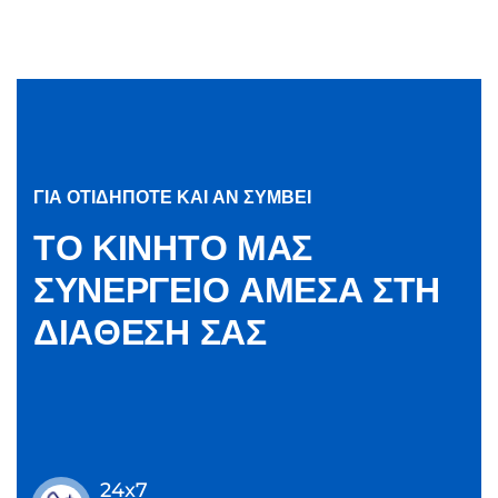
ΓΙΑ ΟΤΙΔΗΠΟΤΕ ΚΑΙ ΑΝ ΣΥΜΒΕΙ
Τ
Ο
Κ
Ι
Ν
Η
Τ
Ο
Μ
Α
Σ
Σ
Υ
Ν
Ε
Ρ
Γ
Ε
Ι
Ο
Α
Μ
Ε
Σ
Α
Σ
Τ
Η
Δ
Ι
Α
Θ
Ε
Σ
Η
Σ
Α
Σ
24x7