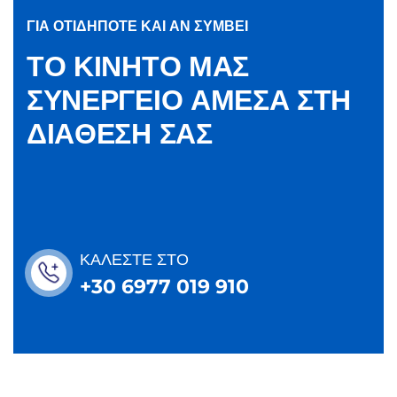
ΓΙΑ ΟΤΙΔΗΠΟΤΕ ΚΑΙ ΑΝ ΣΥΜΒΕΙ
Τ
Ο
Κ
Ι
Ν
Η
Τ
Ο
Μ
Α
Σ
Σ
Υ
Ν
Ε
Ρ
Γ
Ε
Ι
Ο
Α
Μ
Ε
Σ
Α
Σ
Τ
Η
Δ
Ι
Α
Θ
Ε
Σ
Η
Σ
Α
Σ
ΚΑΛΕΣΤΕ ΣΤΟ
+30 6977 019 910