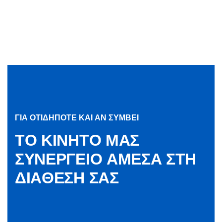
ΓΙΑ ΟΤΙΔΗΠΟΤΕ ΚΑΙ ΑΝ ΣΥΜΒΕΙ
Τ
Ο
Κ
Ι
Ν
Η
Τ
Ο
Μ
Α
Σ
Σ
Υ
Ν
Ε
Ρ
Γ
Ε
Ι
Ο
Α
Μ
Ε
Σ
Α
Σ
Τ
Η
Δ
Ι
Α
Θ
Ε
Σ
Η
Σ
Α
Σ